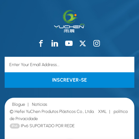
Blogue
|
Notícias
© Hefei YuChen Produtos Plásticos Co., Ltda.
XML
|
política
de Privacidade
IPv6 SUPORTADO POR REDE