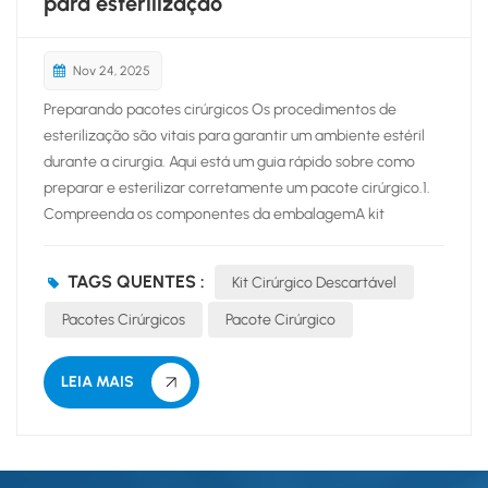
para esterilização
Nov 24, 2025
Preparando pacotes cirúrgicos Os procedimentos de
esterilização são vitais para garantir um ambiente estéril
durante a cirurgia. Aqui está um guia rápido sobre como
preparar e esterilizar corretamente um pacote cirúrgico.1.
Compreenda os componentes da embalagemA kit
cirúrgico descartável Normalmente inclui instrumentos,
ferramentas e consumíveis.Certifique-se de que todos os
TAGS QUENTES :
Kit Cirúrgico Descartável
itens necessários para o procedimento específico estejam
incluídos.2. Limpe os instrumentosA limpeza completa dos
Pacotes Cirúrgicos
Pacote Cirúrgico
instrumentos é crucial antes da esterilização. Mesmo
instrumentos aparentemente limpos podem conter
LEIA MAIS
resíduos ou contaminantes. Utilize soluções de limpeza
especializadas ou enzimas. Limpe manualmente ou com
equipamento ultrassônico para remover sujeira ou detritos.
Certifique-se de que não restem resíduo...