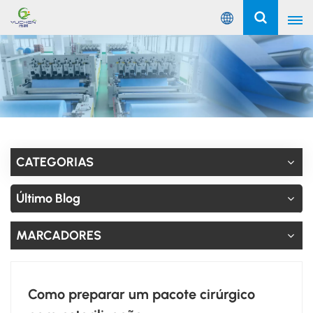
Português
English
Русский
Español
CATEGORIAS
Português
Último Blog
عربي
MARCADORES
Como preparar um pacote cirúrgico