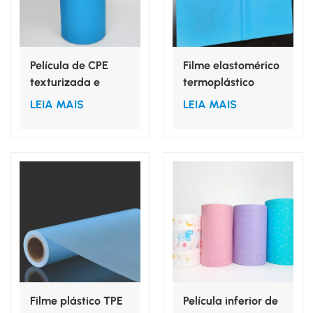
Película de CPE
Filme elastomérico
texturizada e
termoplástico
impermeável para
elástico para
LEIA MAIS
LEIA MAIS
capas de calçado
cobertura de perna
descartáveis ​​
em campo
antiderrapantes.
cirúrgico
Filme plástico TPE
Película inferior de