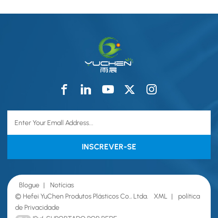
Blogue
|
Notícias
© Hefei YuChen Produtos Plásticos Co., Ltda.
XML
|
política
de Privacidade