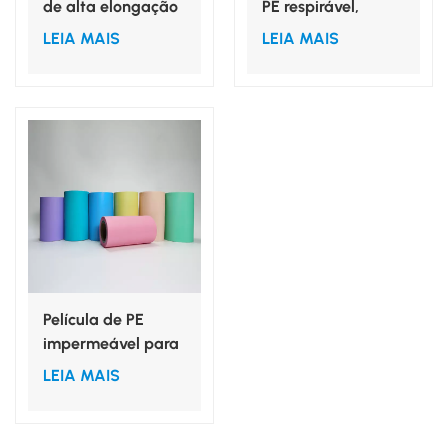
de alta elongação
PE respirável,
para luvas
película protetora
LEIA MAIS
LEIA MAIS
para absorvente
higiênico.
Película de PE
impermeável para
fraldas, para
LEIA MAIS
proteção interna,
para laminação
médica, não tecido