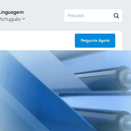
Linguagem
Português
Pergunte Agora
h
кий
ol
guês