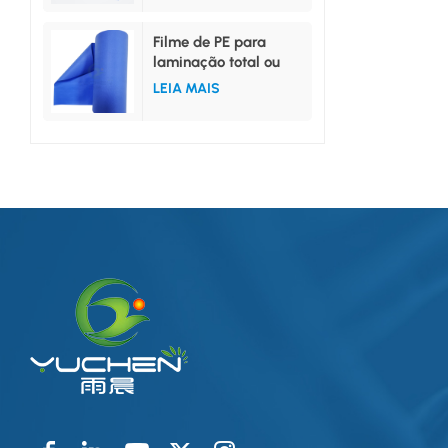
Filme de PE para
laminação total ou
intermediária de não
LEIA MAIS
tecido SMS