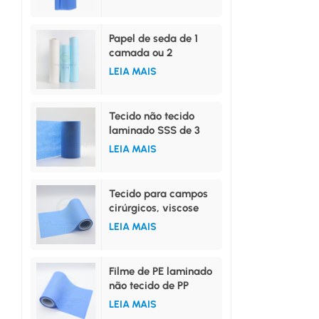
tamanhos M, G, X, G
e XG.
Papel de seda de 1
camada ou 2
camadas laminado
LEIA MAIS
com filme de PE
Tecido não tecido
laminado SSS de 3
camadas com alta
LEIA MAIS
capacidade de
absorção
Tecido para campos
cirúrgicos, viscose
hidrofílica, não tecido,
LEIA MAIS
laminado com filme
de PE.
Filme de PE laminado
não tecido de PP
hidrofílico ou PP
LEIA MAIS
repelente à água