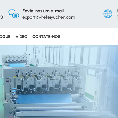
Envie-nos um e-mail
98
export1@hefeiyuchen.com
LOGUE
VÍDEO
CONTATE-NOS
Englis
Русс
Españ
Portu
عربي