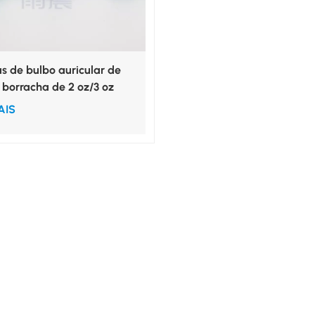
s de bulbo auricular de
borracha de 2 oz/3 oz
rigação de feridas
AIS
 e secreções.