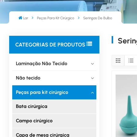
Lar
Peças Para Kit Cirúrgico
Seringas De Bulbo
Serin
CATEGORIAS DE PRODUTOS
Laminação Não Tecido
Não tecido
Peças para kit cirúrgico
Bata cirúrgica
Campo cirúrgico
Capa de mesa cirúrgica