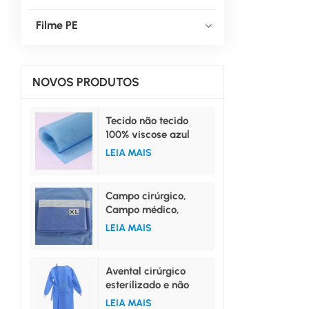
Filme PE
NOVOS PRODUTOS
Tecido não tecido
100% viscose azul
para uso médico.
LEIA MAIS
Campo cirúrgico,
Campo médico,
Campo superior,
LEIA MAIS
Campo inferior,
Campo lateral
Avental cirúrgico
esterilizado e não
esterilizado nos
LEIA MAIS