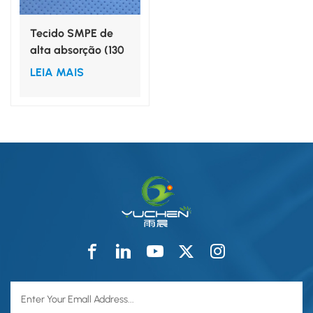
Tecido SMPE de
alta absorção (130
g/m²) como reforço
LEIA MAIS
para campos
cirúrgicos.