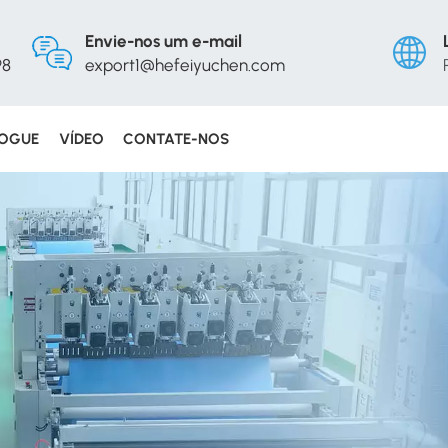
Envie-nos um e-mail
98
export1@hefeiyuchen.com
LOGUE
VÍDEO
CONTATE-NOS
Englis
Русс
Españ
Portu
عربي