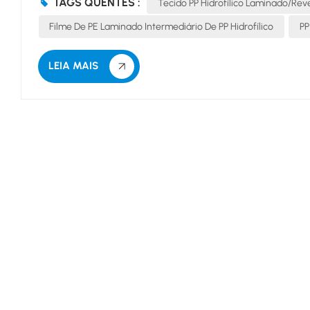
TAGS QUENTES :
Tecido PP Hidrofílico Laminado/rev
condiçã...
Filme De PE Laminado Intermediário De PP Hidrofílico
PP
LEIA MAIS