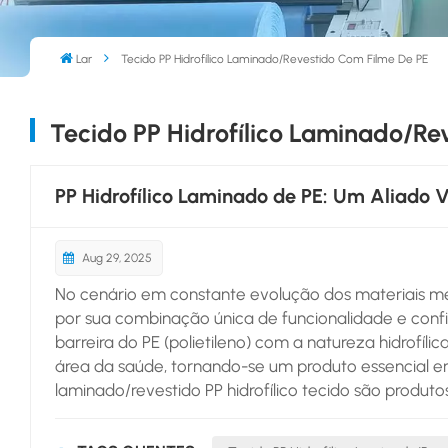
Lar
Tecido PP Hidrofílico Laminado/revestido Com Filme De PE
Tecido PP Hidrofílico Laminado/re
PP Hidrofílico Laminado de PE: Um Aliado 
Aug 29, 2025
No cenário em constante evolução dos materiais médi
por sua combinação única de funcionalidade e conf
barreira do PE (polietileno) com a natureza hidrofíl
área da saúde, tornando-se um produto essencial em 
laminado/revestido PP hidrofílico tecido são produt
compostos. A camada hidrofílica de PP atua como
exsudato, sangue ou fluidos corporais da ferida, ma