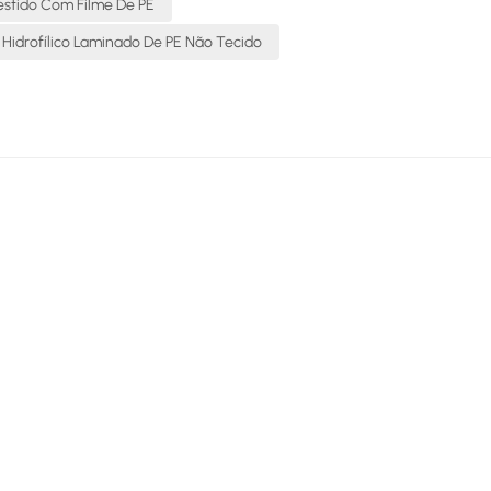
estido Com Filme De PE
 Hidrofílico Laminado De PE Não Tecido