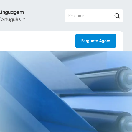
Linguagem
Português
Pergunte Agora
h
кий
ol
guês