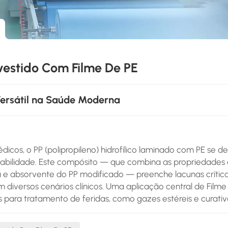
vestido Com Filme De PE
Versátil na Saúde Moderna
cos, o PP (polipropileno) hidrofílico laminado com PE se d
iabilidade. Este compósito — que combina as propriedades
ica e absorvente do PP modificado — preenche lacunas crític
diversos cenários clínicos. Uma aplicação central de Filme
os para tratamento de feridas, como gazes estéreis e curativ
 uma base altamente absorvente, absorvendo rapidamente 
ntendo o leito da ferida seco e livre de excesso de umidad