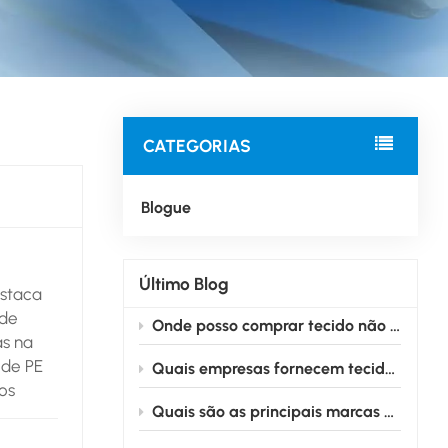
CATEGORIAS
Blogue
Último Blog
estaca
 de
Onde posso comprar tecido não tecido de uso médico adequado para a produção de máscaras?
as na
 de PE
Quais empresas fornecem tecido não tecido para uso médico em grandes quantidades?
os
Quais são as principais marcas que fabricam tecido não tecido para uso médico?
o
e — uma