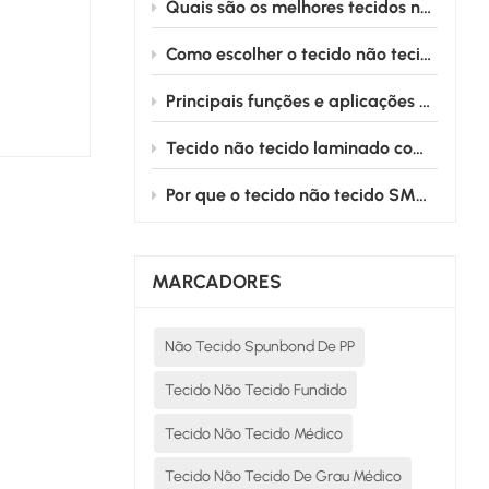
Quais são os melhores tecidos não tecidos para aventais cirúrgicos na área médica?
Como escolher o tecido não tecido adequado para produtos médicos descartáveis
Principais funções e aplicações dos campos cirúrgicos fenestrados cardiovasculares
Tecido não tecido laminado com película de PE: da sala de cirurgia ao leito hospitalar, protegendo silenciosamente a segurança médica.
Por que o tecido não tecido SMS é o padrão ouro para aventais cirúrgicos descartáveis?
MARCADORES
Não Tecido Spunbond De PP
Tecido Não Tecido Fundido
Tecido Não Tecido Médico
Tecido Não Tecido De Grau Médico